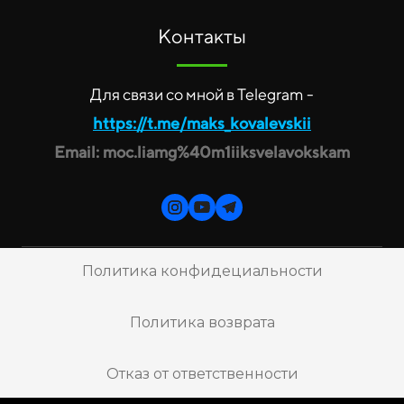
Контакты
Для связи со мной в Telegram -
https://t.me/maks_kovalevskii
Email: moc.liamg%40m1iiksvelavokskam
Политика конфидециальности
Политика возврата
Отказ от ответственности