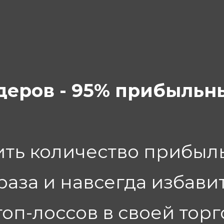
деров - 95% прибыльн
ить количество прибыл
 раза и навсегда избави
топ-лоссов в своей тор