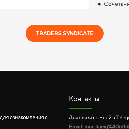
● Сочетани
TRADERS SYNDICATE
Контакты
для ознакомления с
Для связи со мной в Tele
Email: moc.liamg%40m1i