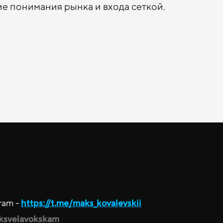
е понимания рынка и входа сеткой.
gram -
https://t.me/maks_kovalevskii
iksvelavokskam