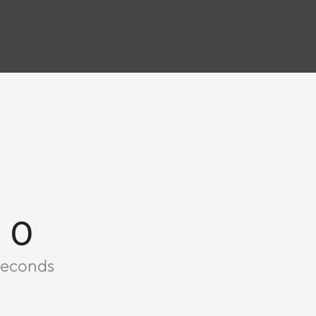
0
econds