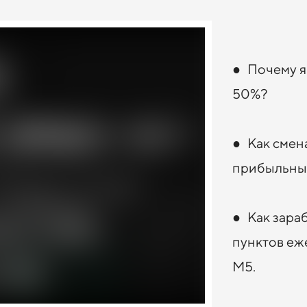
● Почему я
50%?
● Как смен
прибыльных
● Как зара
пунктов еж
M5.