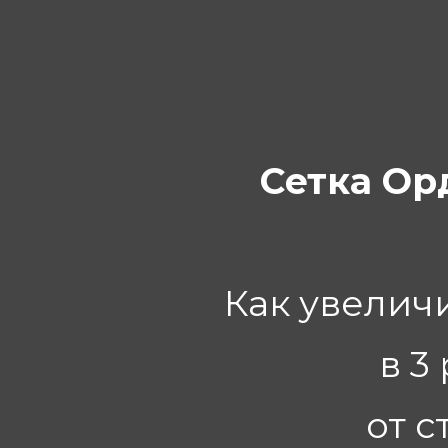
Сетка Ор
Как увелич
в 3
от с