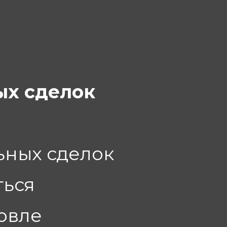
ых сделок
ьных сделок
ться
говле