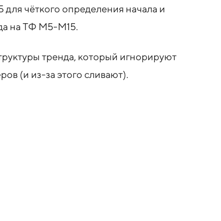
Б для чёткого определения начала и
да на ТФ М5-М15.
труктуры тренда, который игнорируют
ов (и из-за этого сливают).