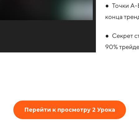
● Точки А-
конца трен
● Секрет с
90% трейдер
Перейти к просмотру 2 Урока