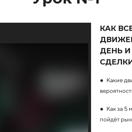
КАК ВС
ДВИЖЕ
ДЕНЬ И
СДЕЛКИ
● Какие дв
вероятность
● Как за 5 
пойдёт рын